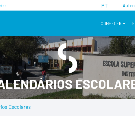
PT
Auten
ntos
CONHECER
E
ALENDÁRIOS ESCOLAR
ios Escolares