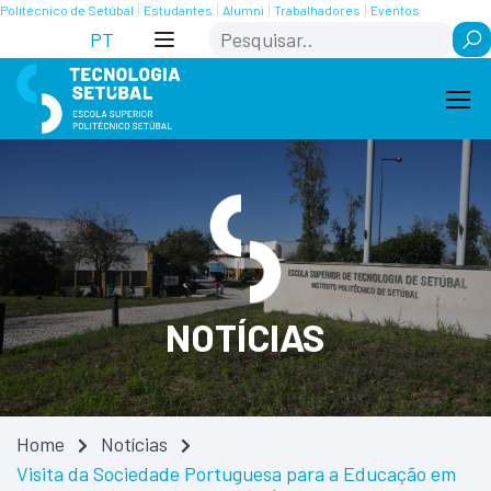
Skip
Saltar
Politécnico de Setúbal
Estudantes
Alumni
Trabalhadores
Eventos
Search
to
para
PT
Content
navegação
NOTÍCIAS
Home
Notícias
Visita da Sociedade Portuguesa para a Educação em