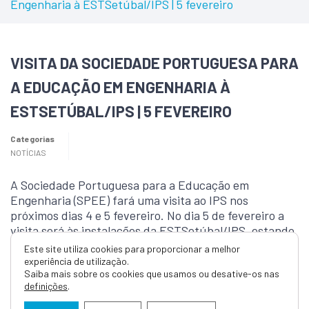
Engenharia à ESTSetúbal/IPS | 5 fevereiro
VISITA DA SOCIEDADE PORTUGUESA PARA
A EDUCAÇÃO EM ENGENHARIA À
ESTSETÚBAL/IPS | 5 FEVEREIRO
Categorias
NOTÍCIAS
A Sociedade Portuguesa para a Educação em
Engenharia (SPEE) fará uma visita ao IPS nos
próximos dias 4 e 5 fevereiro. No dia 5 de fevereiro a
visita será às instalações da ESTSetúbal/IPS, estando
prevista uma sessão com os docentes, tendo como
Este site utiliza cookies para proporcionar a melhor
objetivos principais:
experiência de utilização.
Saiba mais sobre os cookies que usamos ou desative-os nas
definições
.
a apresentação da missão e das atividades atuais
da SPEE;