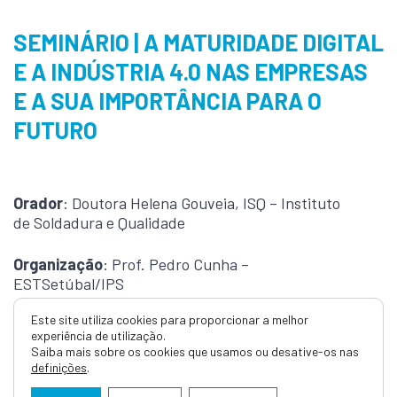
SEMINÁRIO | A MATURIDADE DIGITAL
E A INDÚSTRIA 4.0 NAS EMPRESAS
E A SUA IMPORTÂNCIA PARA O
FUTURO
Orador
: Doutora Helena Gouveia, ISQ – Instituto
de Soldadura e Qualidade
Organização
: Prof. Pedro Cunha –
ESTSetúbal/IPS
Este site utiliza cookies para proporcionar a melhor
Público-alvo
: Estudantes do Mestrado em
experiência de utilização.
Engenharia de Produção e Licenciatura em
Saiba mais sobre os cookies que usamos ou desative-os nas
Engenharia Mecânica e demais interessados
definições
.