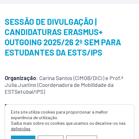
SESSÃO DE DIVULGAÇÃO |
CANDIDATURAS ERASMUS+
OUTGOING 2025/26 2º SEM PARA
ESTUDANTES DA ESTS/IPS
Organização
: Carina Santos (CIMOB/DICI) e Prof.ª
Júlia Justino (Coordenadora de Mobilidade da
ESTSetúbal/IPS)
Público-alvo
: Estudantes da ESTSetúbal/IPS e
Este site utiliza cookies para proporcionar a melhor
demais interessados.
experiência de utilização.
Saiba mais sobre os cookies que usamos ou desative-os nas
Data
: 02 de junho de 2025
definições
.