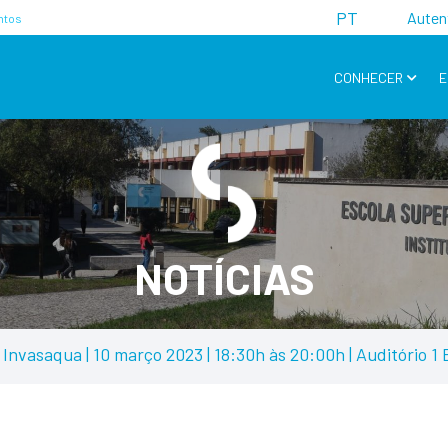
PT
Auten
ntos
CONHECER
E
NOTÍCIAS
Invasaqua | 10 março 2023 | 18:30h às 20:00h | Auditório 1