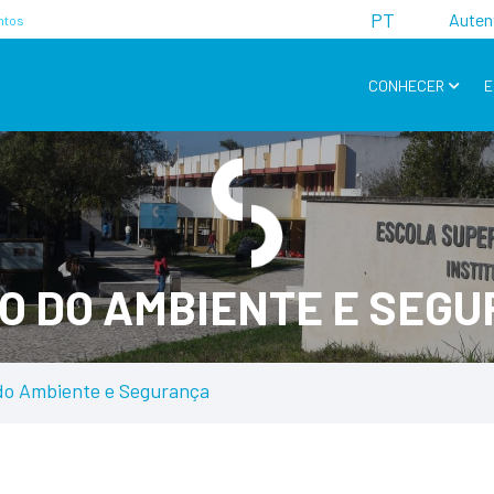
PT
Auten
ntos
CONHECER
E
O DO AMBIENTE E SEG
do Ambiente e Segurança