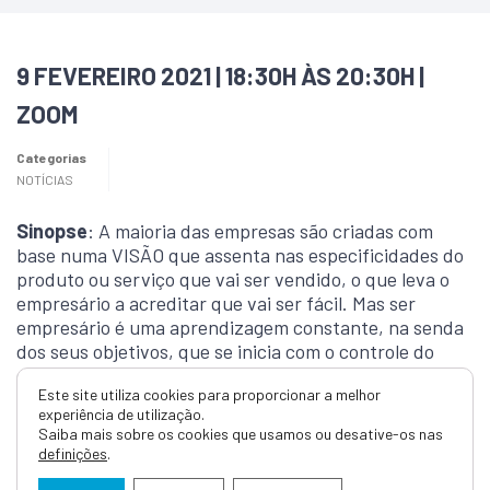
9 FEVEREIRO 2021 | 18:30H ÀS 20:30H |
ZOOM
Categorias
NOTÍCIAS
Sinopse
: A maioria das empresas são criadas com
base numa VISÃO que assenta nas especificidades do
produto ou serviço que vai ser vendido, o que leva o
empresário a acreditar que vai ser fácil. Mas ser
empresário é uma aprendizagem constante, na senda
dos seus objetivos, que se inicia com o controle do
essencial, passando pela alavancagem das Vendas e
Este site utiliza cookies para proporcionar a melhor
Marketing, pela sistematização de processos e pelo
experiência de utilização.
alinhamento de uma equipa que lhe permita ter, de
Saiba mais sobre os cookies que usamos ou desative-os nas
facto, uma empresa bem oleada e focada em
definições
.
resultados palpáveis.