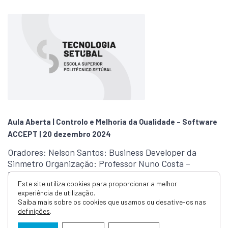
Aula Aberta | Controlo e Melhoria da Qualidade – Software
ACCEPT | 20 dezembro 2024
Oradores: Nelson Santos: Business Developer da
Sinmetro Organização: Professor Nuno Costa –
ESTS/IPS Público-alvo: Todos os interessados na
Este site utiliza cookies para proporcionar a melhor
temática Data: …
experiência de utilização.
Saiba mais sobre os cookies que usamos ou desative-os nas
definições
.
Ler mais