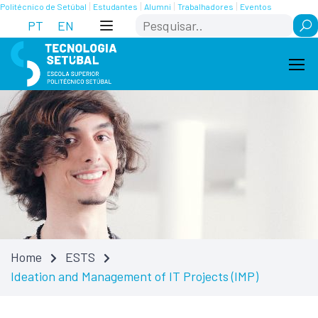
Skip
Saltar
Politécnico de Setúbal
Estudantes
Alumni
Trabalhadores
Eventos
Search
to
para
PT
EN
Content
navegação
Home
ESTS
Ideation and Management of IT Projects (IMP)